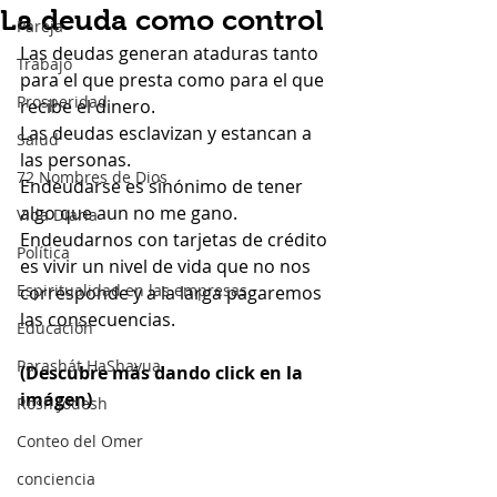
La deuda como control
Pareja
Las deudas generan ataduras tanto 
Trabajo
para el que presta como para el que 
Prosperidad
recibe el dinero.
Las deudas esclavizan y estancan a 
Salud
las personas.
72 Nombres de Dios
Endeudarse es sinónimo de tener 
algo que aun no me gano.
Vida Diaria
Endeudarnos con tarjetas de crédito 
Política
es vivir un nivel de vida que no nos 
Espiritualidad en las empresas
corresponde y a la larga pagaremos 
las consecuencias.
Educación
Parashát HaShavua
(Descubre más dando click en la 
imágen)
Rosh Jodesh
Conteo del Omer
conciencia