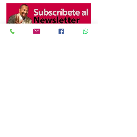
Horario de atención
Lunes a Viernes
11:00 AM - 07:30 PM
Aviso de Privacidad
Términos y condiciones
Aviso Legal
TEL:
+52 222 100 7041
Contacta con nosotros