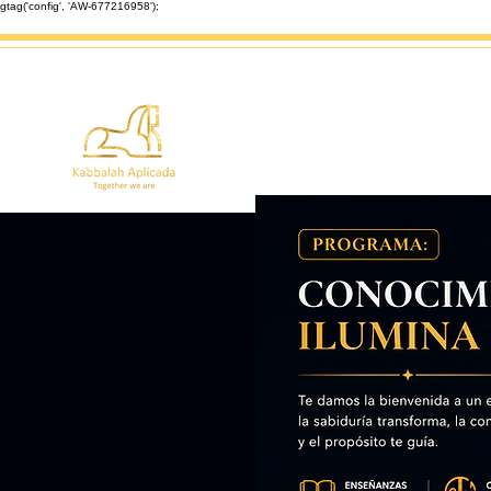
gtag('config', 'AW-677216958');
Inicio
Enseñanzas
Astrolo