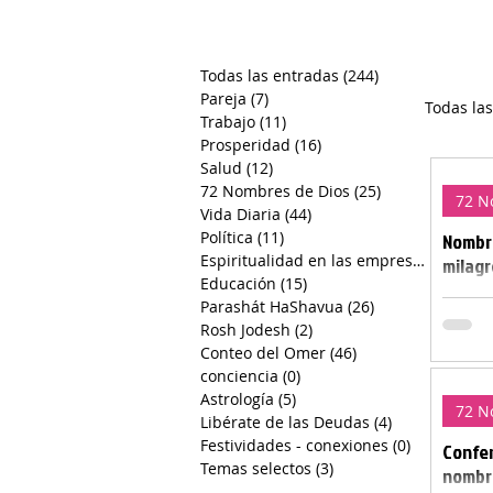
Todas las entradas
(244)
244 entradas
Pareja
(7)
7 entradas
Todas la
Trabajo
(11)
11 entradas
Prosperidad
(16)
16 entradas
Salud
(12)
12 entradas
72 Nombres de Dios
(25)
25 entradas
Sa
72 N
Vida Diaria
(44)
44 entradas
Política
(11)
11 entradas
Nombre
Espiritualidad en las empresas
(7)
7 ent
milagr
Educación
(15)
15 entradas
Pol
Con e
Parashát HaShavua
(26)
26 entradas
Rosh Jodesh
(2)
2 entradas
puerta
Conteo del Omer
(46)
46 entradas
en mi 
Pa
conciencia
(0)
0 entradas
neces
Astrología
(5)
5 entradas
pueda
72 N
Libérate de las Deudas
(4)
4 entradas
milag
Festividades - conexiones
(0)
0 entradas
Confer
con
trans
Temas selectos
(3)
3 entradas
nombre
conci