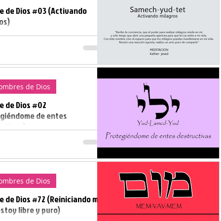
 de Dios #03 (Activando
os)
ste nombre creo el espacio
que los milagros puedan
estarse en mi vida Consigue
bla de los 72 nombres de
precio...
ombres de Dios
e de Dios #02
egiéndome de entes
ctivas)
o al proceso de redención y
otejo de la muerte
ombres de Dios
 de Dios #72 (Reiniciando mi
estoy libre y puro)