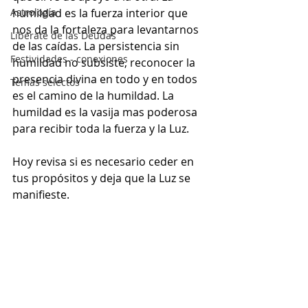
Astrología
humildad es la fuerza interior que 
nos da la fortaleza para levantarnos 
Libérate de las Deudas
de las caídas. La persistencia sin 
Festividades - conexiones
humildad no subsiste, reconocer la 
presencia divina en todo y en todos 
Temas selectos
es el camino de la humildad. La 
humildad es la vasija mas poderosa 
para recibir toda la fuerza y la Luz. 
Hoy revisa si es necesario ceder en 
tus propósitos y deja que la Luz se 
manifieste.