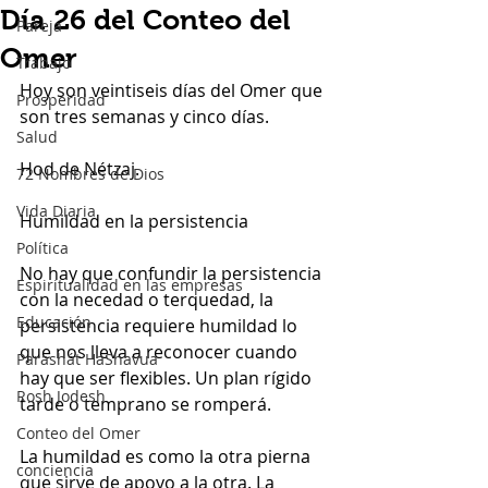
Día 26 del Conteo del
Pareja
Omer
Trabajo
Hoy son veintiseis días del Omer que 
Prosperidad
son tres semanas y cinco días.
Salud
Hod de Nétzaj.
72 Nombres de Dios
Vida Diaria
Humildad en la persistencia
Política
No hay que confundir la persistencia 
Espiritualidad en las empresas
con la necedad o terquedad, la 
Educación
persistencia requiere humildad lo 
que nos lleva a reconocer cuando 
Parashát HaShavua
hay que ser flexibles. Un plan rígido 
Rosh Jodesh
tarde o temprano se romperá. 
Conteo del Omer
La humildad es como la otra pierna 
conciencia
que sirve de apoyo a la otra. La 