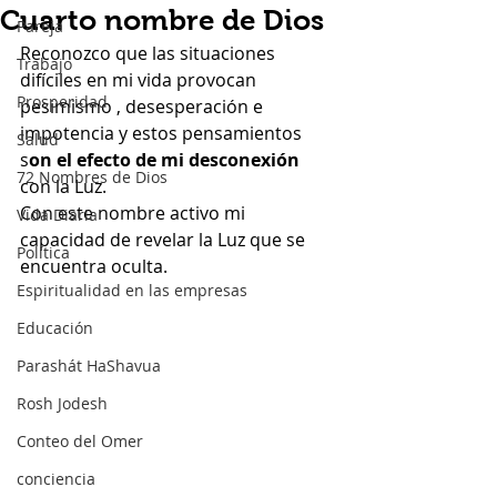
Cuarto nombre de Dios
Pareja
Reconozco que las situaciones 
Trabajo
difíciles en mi vida provocan 
Prosperidad
pesimismo , desesperación e 
impotencia y estos pensamientos 
Salud
s
on el efecto de mi desconexión
72 Nombres de Dios
con la Luz.
Con este nombre activo mi 
Vida Diaria
capacidad de revelar la Luz que se 
Política
encuentra oculta.
Espiritualidad en las empresas
Educación
Parashát HaShavua
Rosh Jodesh
Conteo del Omer
conciencia