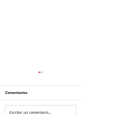
Comentarios
Escribir un comentario...
Conferencia como
Nombre de Dio