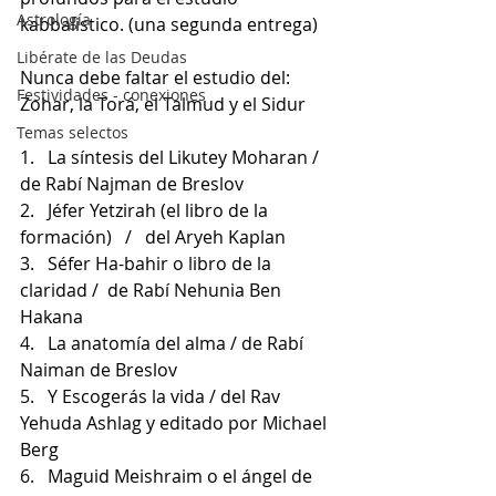
Astrología
kabbalistico. (una segunda entrega)   
Libérate de las Deudas
Nunca debe faltar el estudio del:  
Festividades - conexiones
Zohar, la Torá, el Talmud y el Sidur  
Temas selectos
1.   La síntesis del Likutey Moharan / 
de Rabí Najman de Breslov 
2.   Jéfer Yetzirah (el libro de la 
formación)   /   del Aryeh Kaplan 
3.   Séfer Ha-bahir o libro de la 
claridad /  de Rabí Nehunia Ben 
Hakana 
4.   La anatomía del alma / de Rabí 
Naiman de Breslov 
5.   Y Escogerás la vida / del Rav 
Yehuda Ashlag y editado por Michael 
Berg 
6.   Maguid Meishraim o el ángel de 