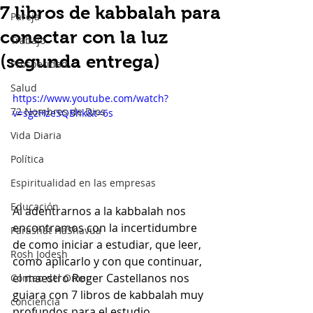
7 libros de kabbalah para
Pareja
conectar con la luz
Trabajo
(segunda entrega)
Prosperidad
Salud
https://www.youtube.com/watch?
72 Nombres de Dios
v=sgzHzeSQBhk&t=6s
Vida Diaria
Política
Espiritualidad en las empresas
Educación
Al adentrarnos a la kabbalah nos 
encontramos con la incertidumbre 
Parashát HaShavua
de como iniciar a estudiar, que leer, 
Rosh Jodesh
como aplicarlo y con que continuar, 
el maestro Roger Castellanos nos 
Conteo del Omer
guiara con 7 libros de kabbalah muy 
conciencia
profundos para el estudio 