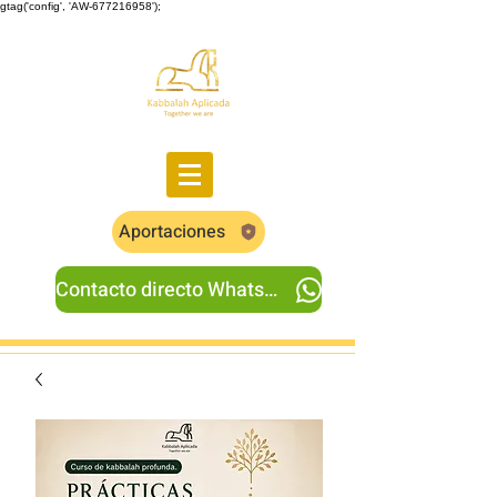
gtag('config', 'AW-677216958');
Aportaciones
Contacto directo Whatsapp