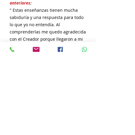
anteriores:
" Estas enseñanzas tienen mucha
sabiduría y una respuesta para todo
lo que yo no entendía. Al
comprenderlas me quedo agradecida
con el Creador porque llegaron a mi
vida".
Edith A. (Ecuador)
"Ha cambiado radicalmente mi forma
de ver la vida, de afrontar los
problemas, he aprendido a compartir,
ha cambiado mi trato a terceras
personas y me siento tranquila,
agradecida y segura".
Josselin R. (Cd.México)
"Ambos cursos me han servido mucho
para desarrollar mi máximo potencial,