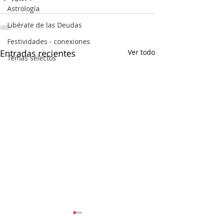
Astrología
Libérate de las Deudas
Festividades - conexiones
Entradas recientes
Ver todo
Temas selectos