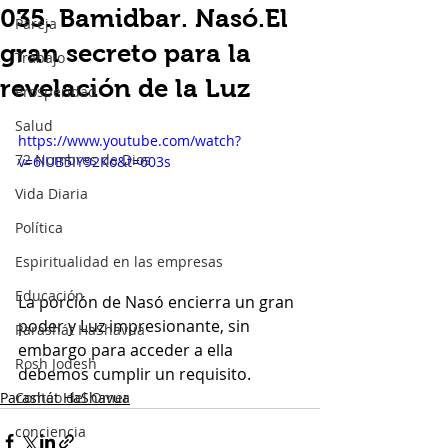
035. Bamidbar. Nasó.El
Pareja
gran secreto para la
Trabajo
revelación de la Luz
Prosperidad
Salud
https://www.youtube.com/watch?
72 Nombres de Dios
v=6IUB5IY92Ko&t=603s
Vida Diaria
Política
Espiritualidad en las empresas
Educación
La porción de Nasó encierra un gran 
poder y Luz impresionante, sin 
Parashát HaShavua
embargo para acceder a ella 
Rosh Jodesh
debemos cumplir un requisito.
Parashát HaShavua
Conteo del Omer
conciencia