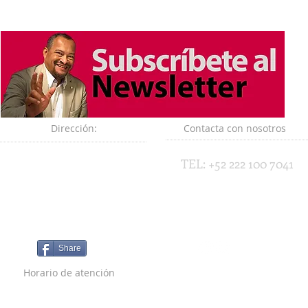
Dirección:
Contacta con nosotros
Aviso de Privacidad
TEL: +52 222 100 7041
Términos y condiciones
Aviso Legal
Share
Horario de atención