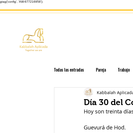
gtag('config', 'AW-677216958');
Inicio
Enseñanzas
Astrolo
Todas las entradas
Pareja
Trabajo
Kabbalah Aplicad
Espiritualidad en las empresas
Edu
Día 30 del 
Hoy son treinta dí
Libérate de las Deudas
Festividade
Guevurá de Hod.