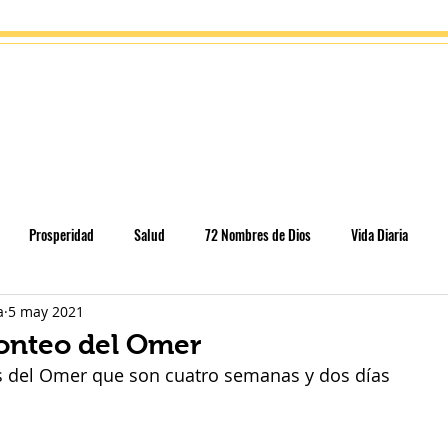
gía
Eventos
Tienda
Escuela del alma
Contacto
Prosperidad
Salud
72 Nombres de Dios
Vida Diaria
a
5 may 2021
cación
Parashát HaShavua
Rosh Jodesh
Conteo del Omer
Conteo del Omer
as del Omer que son cuatro semanas y dos días
s - conexiones
Temas selectos