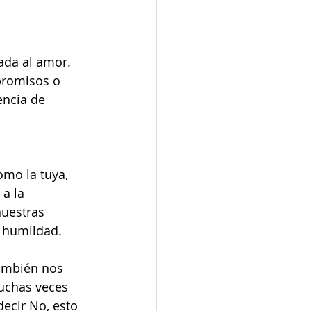
ada al amor. 
romisos o 
ncia de 
mo la tuya, 
a la 
nuestras 
a humildad.
ambién nos 
uchas veces 
ecir No, esto 