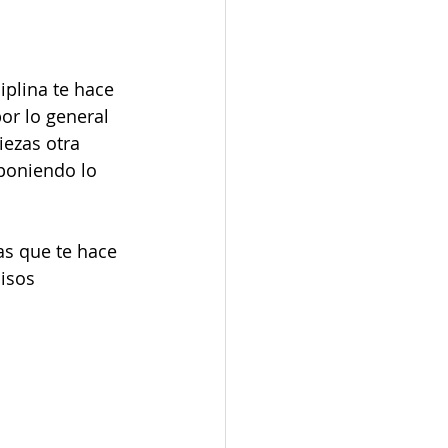
plina te hace 
r lo general 
ezas otra 
sponiendo lo 
as que te hace 
isos 