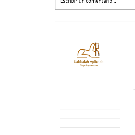
Escribir un comentario...
Día 06 del Conteo del
Omer.
Inicio
Enseñanzas
Astrología
Eventos
Tienda