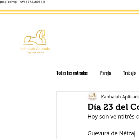
gtag('config', 'AW-677216958');
Inicio
Enseñanzas
Astrolo
Todas las entradas
Pareja
Trabajo
Kabbalah Aplicad
Espiritualidad en las empresas
Edu
Día 23 del 
Hoy son veintitrés 
Libérate de las Deudas
Festividade
Guevurá de Nétzaj.