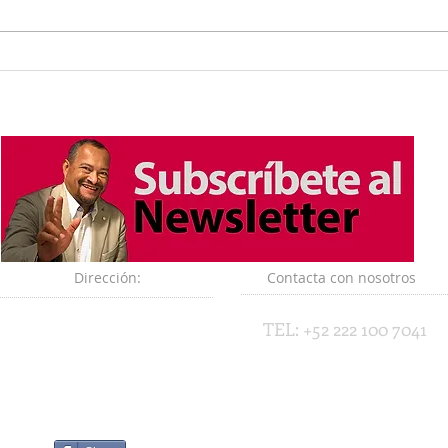
Día 
Día 05 del Conteo del Omer
Dirección:
Contacta con nosotros
Aviso de Privacidad
TEL: +52 222 100 7041
Términos y condiciones
Aviso Legal