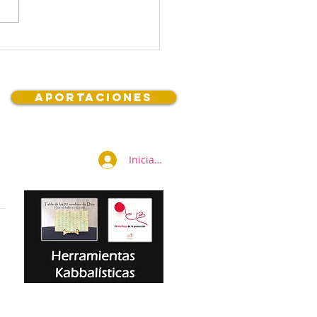
04 del conteo del Omer
Aportaciones
Iniciar sesión