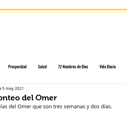
gía
Eventos
Tienda
Escuela del alma
Contacto
Prosperidad
Salud
72 Nombres de Dios
Vida Diaria
a
5 may 2021
cación
Parashát HaShavua
Rosh Jodesh
Conteo del Omer
Conteo del Omer
días del Omer que son tres semanas y dos días.
s - conexiones
Temas selectos