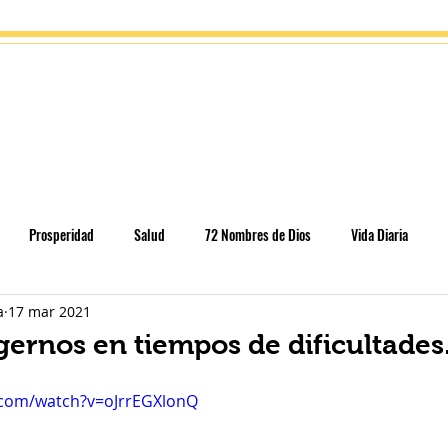
gía
Eventos
Tienda
Escuela del alma
Contacto
Prosperidad
Salud
72 Nombres de Dios
Vida Diaria
a
17 mar 2021
cación
Parashát HaShavua
Rosh Jodesh
Conteo del Omer
ernos en tiempos de dificultades
s - conexiones
Temas selectos
.com/watch?v=oJrrEGXlonQ