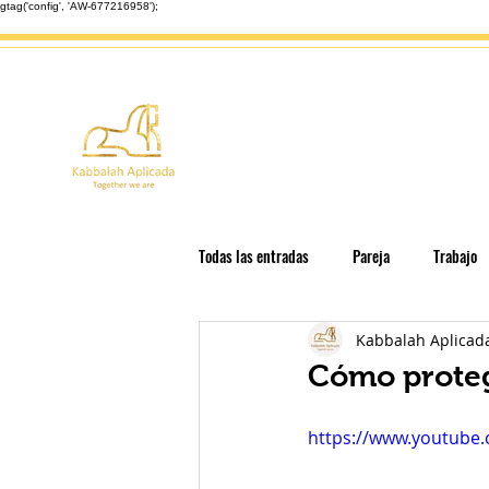
gtag('config', 'AW-677216958');
Inicio
Enseñanzas
Astrolo
Todas las entradas
Pareja
Trabajo
Kabbalah Aplicad
Espiritualidad en las empresas
Edu
Cómo proteg
Libérate de las Deudas
Festividade
https://www.youtube