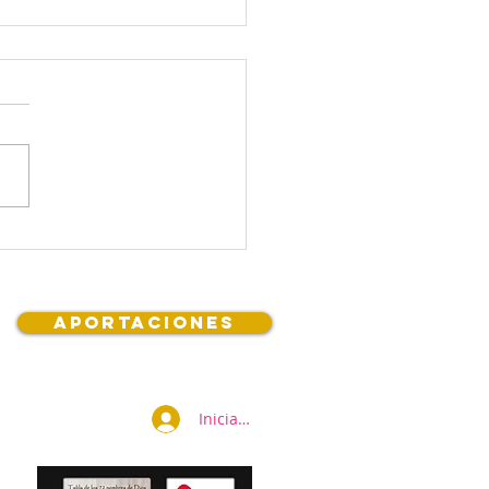
 Vayikrá Behar
kotai. La caridad no es
cto de compartir, es
cia social.
Aportaciones
Iniciar sesión