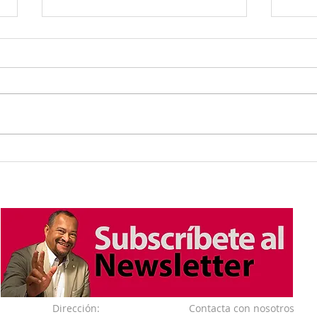
037. Bamidbar. Shelaj lejá.
032.
En las buenas y en las
Beju
malas: Fácil de decir muy
un a
difícil de cumplir.
justi
Dirección:
Contacta con nosotros