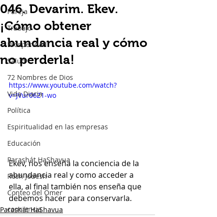
046. Devarim. Ekev.
Pareja
¡Cómo obtener
Trabajo
abundancia real y cómo
Prosperidad
no perderla!
Salud
72 Nombres de Dios
https://www.youtube.com/watch?
Vida Diaria
v=JVur06Z1-wo
Política
Espiritualidad en las empresas
Educación
Parashát HaShavua
Ekev, nos enseña la conciencia de la 
abundancia real y como acceder a 
Rosh Jodesh
ella, al final también nos enseña que 
Conteo del Omer
debemos hacer para conservarla. 
conciencia
Parashát HaShavua