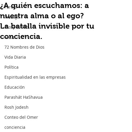
¿A quién escuchamos: a
Pareja
nuestra alma o al ego?
Trabajo
La batalla invisible por tu
Prosperidad
conciencia.
Salud
72 Nombres de Dios
Vida Diaria
Política
Espiritualidad en las empresas
Educación
Parashát HaShavua
Rosh Jodesh
Conteo del Omer
conciencia