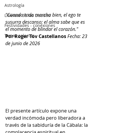
Astrología
"Cuando todo marcha bien, el ego te 
Libérate de las Deudas
susurra descanso; el alma sabe que es 
Festividades - conexiones
el momento de blindar el corazón."
Temas selectos
Por Roger Tov Castellanos
Fecha: 23 
de junio de 2026
El presente artículo expone una 
verdad incómoda pero liberadora a 
través de la sabiduría de la Cábala: la 
complacencia espiritual en 