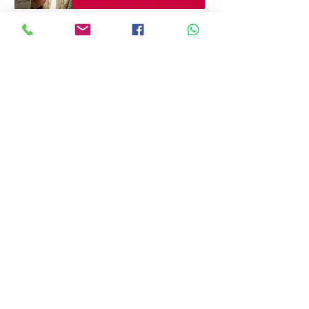
Horario de atención
Lunes a Viernes
11:00 AM - 07:30 PM
Aviso de Privacidad
Términos y condiciones
Aviso Legal
TEL:
+52 222 100 7041
Contacta con nosotros